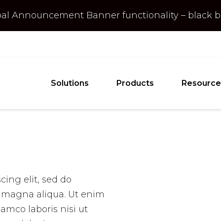
obal Announcement
Banner
functionality – black
Solutions
Products
Resource
cing elit, sed do
e magna aliqua. Ut enim
amco laboris nisi ut