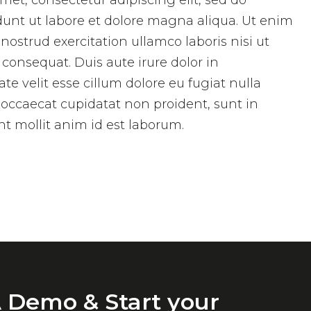
met, consectetur adipiscing elit, sed do
unt ut labore et dolore magna aliqua. Ut enim
ostrud exercitation ullamco laboris nisi ut
onsequat. Duis aute irure dolor in
te velit esse cillum dolore eu fugiat nulla
t occaecat cupidatat non proident, sunt in
nt mollit anim id est laborum.
 Demo & Start your