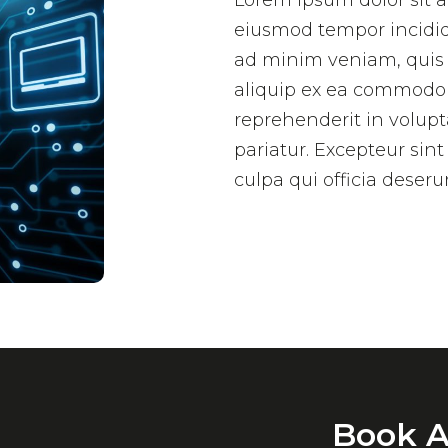
Lorem ipsum dolor sit a
eiusmod tempor incidid
ad minim veniam, quis n
aliquip ex ea commodo c
reprehenderit in volupta
pariatur. Excepteur sin
culpa qui officia deseru
Book A